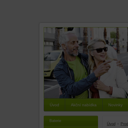
Úvod
Akční nabídka
Novinky
Baterie
Úvod
Prod