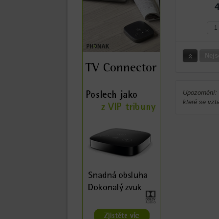
Nahor
Nejs
Upozornění: 
které se vzt