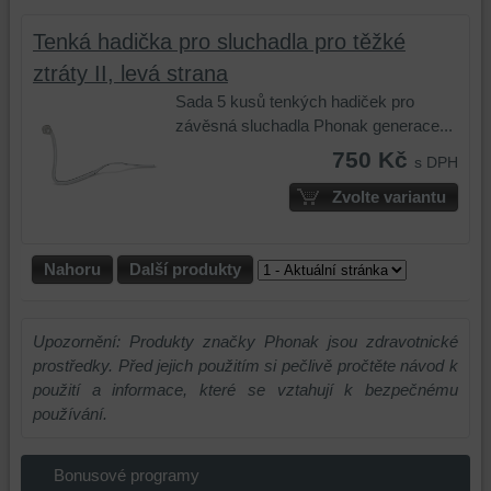
z
některé
strany
Vás
Tenká hadička pro sluchadla pro těžké
prohlížení
Vaše
ke
na
a
preference
sledování
základě
ztráty II, levá strana
zabezpečení.
bez
nebo
produktů
Sada 5 kusů tenkých hadiček pro
uživatelského
zaznamenávání
nebo
závěsná sluchadla Phonak generace...
účtu
Vašeho
stránek,
750 Kč
s DPH
nebo
procházení
které
bez
našich
jste
Zvolte variantu
přihlášení,
webových
navštívili
používat
stránek,
na
skripty
k
tomto
Nahoru
Další produkty
a/nebo
analýze
webu
zdroje
nástrojů
nebo
třetích
nebo
na
Upozornění: Produkty značky Phonak jsou zdravotnické
stran,
komponent,
jiných
prostředky. Před jejich použitím si pečlivě pročtěte návod k
widgety
se
webových
použití a informace, které se vztahují k bezpečnému
atd.
kterými
stránkách.
používání.
jste
interagovali
Bonusové programy
nebo