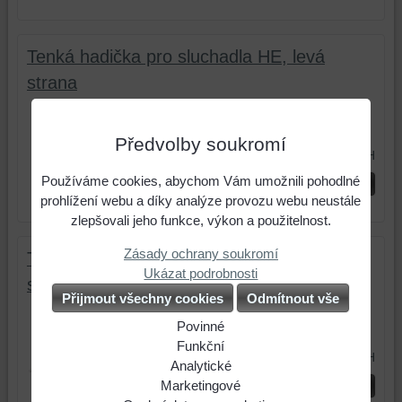
Tenká hadička pro sluchadla HE, levá
strana
Sada 5 kusů tenkých hadiček pro
závěsná sluchadla Phonak generace...
Předvolby soukromí
200 Kč
s DPH
Používáme cookies, abychom Vám umožnili pohodlné
Zvolte variantu
prohlížení webu a díky analýze provozu webu neustále
zlepšovali jeho funkce, výkon a použitelnost.
Zásady ochrany soukromí
Tenká hadička pro sluchadla C, pravá
Ukázat podrobnosti
strana
Přijmout všechny cookies
Odmítnout vše
Sada 5 kusů tenkých hadiček pro
Povinné
závěsná sluchadla Phonak generace...
Naše
Funkční
200 Kč
s DPH
webová
Můžeme
Analytické
Zvolte variantu
stránka
ukládat
Použití
Marketingové