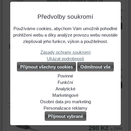
německého výrobce Varta ve...
90 Kč
s DPH
Předvolby soukromí
120 Kč
s DPH
Sleva: 30 Kč
blis
Do košíku
Používáme cookies, abychom Vám umožnili pohodlné
prohlížení webu a díky analýze provozu webu neustále
zlepšovali jeho funkce, výkon a použitelnost.
Baterie do sluchadel, Phonak, velikost 675
Zásady ochrany soukromí
Bezrtuťové baterie do sluchadel od
Ukázat podrobnosti
německého výrobce Varta ve...
Přijmout všechny cookies
Odmítnout vše
90 Kč
s DPH
Povinné
120 Kč
s DPH
Sleva: 30 Kč
Naše
Funkční
blis
Do košíku
webová
Můžeme
Analytické
stránka
ukládat
Použití
Marketingové
ukládá
data
analytických
Můžeme
Osobní data pro marketing
Tester baterií pro sluchadla
data
na
nástrojů
používat
Souhlasíte
Personalizace reklamy
Zkontrolujte rychle a pohodlně stav
na
Vašem
nám
soubory
s
Souhlasíte
Přijmout vybrané
vašich baterií pro sluchadla...
vašem
zařízení
umožňuje
cookies
odesláním
s
290 Kč
zařízení
(soubory
lépe
a
osobních
personalizovanou
s DPH