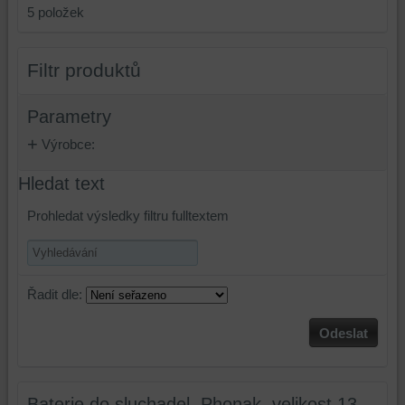
5
položek
Filtr produktů
Parametry
Výrobce:
Hledat text
Prohledat výsledky filtru fulltextem
Řadit dle:
Odeslat
Baterie do sluchadel, Phonak, velikost 13