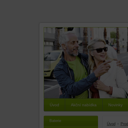
Úvod
Akční nabídka
Novinky
Baterie
Úvod
Prod