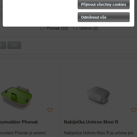
Přijmout všechny cookies
Hledat text
Odmítnout vše
Phonak (10)
Unitron (2)
akumulátor Phonak
Nabíječka Unitron Moxi R
mulátor Phonak je externí
Nabíječka Unitron Moxi R je určena pro