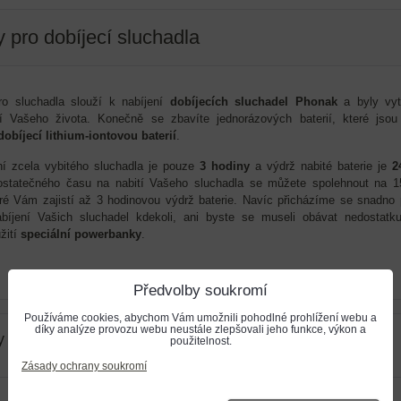
 pro dobíjecí sluchadla
ro sluchadla slouží k nabíjení
dobíjecích sluchadel Phonak
a byly vyt
í Vašeho života. Konečně se zbavíte jednorázových baterií, které jsou
dobíjecí lithium-iontovou baterií
.
ní zcela vybitého sluchadla je pouze
3 hodiny
a výdrž nabité baterie je
2
ostatečného času na nabití Vašeho sluchadla se můžete spolehnout na 1
eré Vám zajistí až 3 hodinovou výdrž baterie. Navíc přicházíme se snadno 
bíjení Vašich sluchadel kdekoli, ani byste se museli obávat nedostatku
žití
speciální powerbanky
.
Předvolby soukromí
Používáme cookies, abychom Vám umožnili pohodlné prohlížení webu a
díky analýze provozu webu neustále zlepšovali jeho funkce, výkon a
y pro sluchadla
použitelnost.
Zásady ochrany soukromí