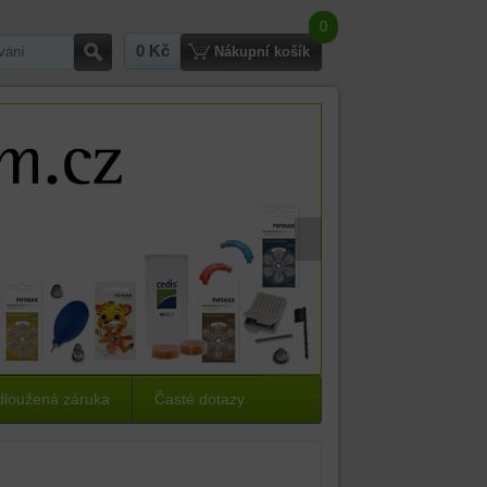
0
0 Kč
Hledat
Nákupní košík
dloužená záruka
Časté dotazy