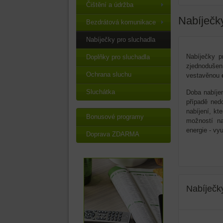
Čištění a údržba
Nabíječky
Bezdrátová komunikace
Nabíječky pro sluchadla
Nabíječky p
Doplňky pro sluchadla
zjednodušen
Ochrana sluchu
vestavěnou
Sluchátka
Doba nabíje
případě ned
nabíjení, kt
Bonusové programy
možností na
energie - vyu
Doprava ZDARMA
Nabíječk
..