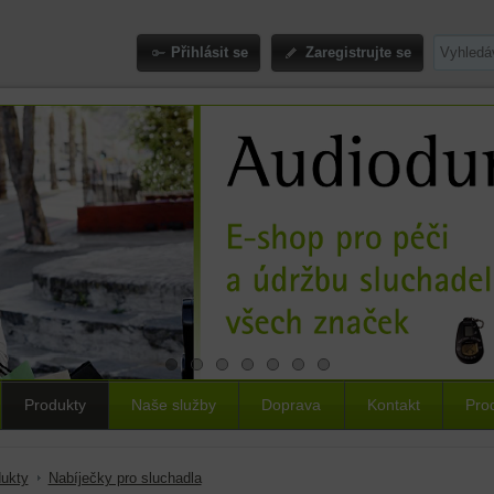
Přihlásit se
Zaregistrujte se
Produkty
Naše služby
Doprava
Kontakt
Pro
ukty
Nabíječky pro sluchadla