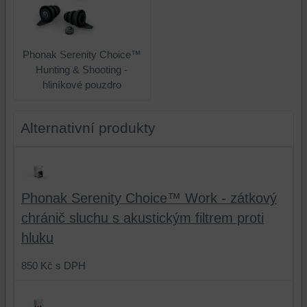
účtu
Vašeho
stránek,
nebo
procházení
které
bez
našich
jste
přihlášení,
webových
navštívili
Phonak Serenity Choice™
používat
stránek,
na
Hunting & Shooting -
skripty
k
tomto
hliníkové pouzdro
a/nebo
analýze
webu
zdroje
nástrojů
nebo
třetích
nebo
na
Alternativní produkty
stran,
komponent,
jiných
widgety
se
webových
atd.
kterými
stránkách.
jste
Phonak Serenity Choice™ Work - zátkový
interagovali
nebo
chránič sluchu s akustickým filtrem proti
je
hluku
používali,
k
850 Kč
s DPH
zaznamenávání
konverzních
událostí