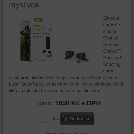
myslivce
Zátkové
chrániče
sluchu
Phonak
Serenity
Choice™
Hunting &
Shooting
chrání
sluch před hlukem ze střelby či výbuchů. Univerzální. V
balení jsou tři páry ušních koncovek, jeden pár akustických
filtrů a praktické hliníkové pouzdro na klíčenku.
1050 Kč
s DPH
Cena:
ks
Do košíku