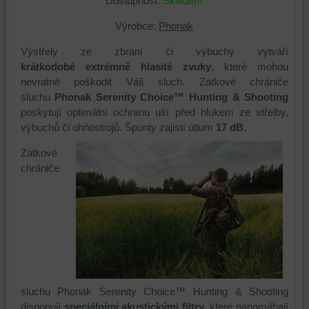
Dostupnost:
Skladem
Výrobce:
Phonak
Výstřely ze zbraní či výbuchy vytváří
krátkodobé extrémně hlasité zvuky
, které mohou
nevratně poškodit Váš sluch. Zátkové chrániče
sluchu
Phonak Serenity Choice™ Hunting & Shooting
poskytují optimální ochranu uší před hlukem ze střelby,
výbuchů či ohňostrojů. Špunty zajistí útlum
17 dB
.
Zátkové
chrániče
sluchu Phonak Serenity Choice™ Hunting & Shooting
disponují
speciálními akustickými filtry
, které napomáhají