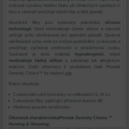
snižovat vysokou hladinu hluku při střeleckých sportech či
lovu a zároveň umožňují slyšet hlas a hluk pozadí.
Akustické filtry jsou vybaveny pokročilou
síťovou
technologií
, která minimalizuje účinek okluze a zároveň
udržuje ucho odvětrávané pro optimální pohodlí. Správné
odvětrávání ucha vede ke snížení podráždění zvukovodu a
umožňuje zachovat směrovost a prostorovost zvuku.
Současně je tento materiál
hypoalergenní
, neboť
neobsahuje žádný silikon
a zabraňuje tak alergickým
reakcím. Další informace k produktové řadě Phonak
Serenity Choice™ ke stažení
zde
.
Balení obsahuje:
2 univerzální ušní koncovky ve velikostech S, M a L
2 akustické filtry zajišťující příslušné tlumení dB
Hliníkové pouzdro na klíčenku
Útlumová charakteristikaPhonak Serenity Choice ™
Hunting & Shooting: