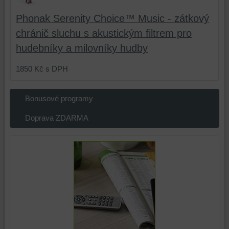
a
Phonak Serenity Choice™ Music - zátkový
podobně.
chránič sluchu s akustickým filtrem pro
hudebníky a milovníky hudby
1850 Kč
s DPH
Bonusové programy
Doprava ZDARMA