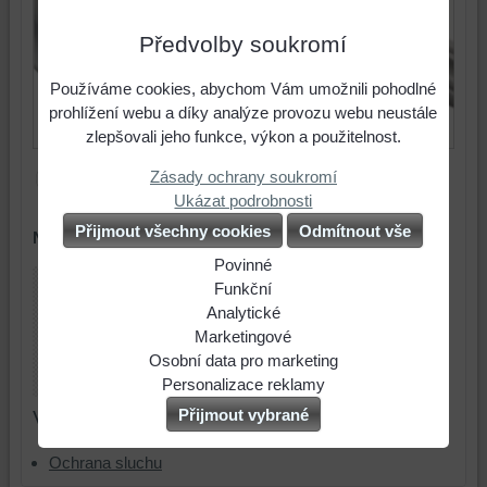
Předvolby soukromí
Používáme cookies, abychom Vám umožnili pohodlné
prohlížení webu a díky analýze provozu webu neustále
zlepšovali jeho funkce, výkon a použitelnost.
Upozornění: Z hygienických důvodů zboží nelze
Zásady ochrany soukromí
vrátit a to ani ve lhůtě do 14 dnů od zakoupení
.
Ukázat podrobnosti
Přijmout všechny cookies
Odmítnout vše
Návod k použití:
Povinné
Naše
Funkční
webová
Můžeme
Analytické
stránka
ukládat
Použití
Marketingové
ukládá
data
analytických
Můžeme
Osobní data pro marketing
data
na
nástrojů
používat
Souhlasíte
Personalizace reklamy
na
Vašem
nám
soubory
s
Souhlasíte
Přijmout vybrané
Více z kategorie
vašem
zařízení
umožňuje
cookies
odesláním
s
zařízení
(soubory
lépe
a
osobních
personalizovanou
Ochrana sluchu
(cookies
cookies
porozumět
nástroje
dat
reklamou.