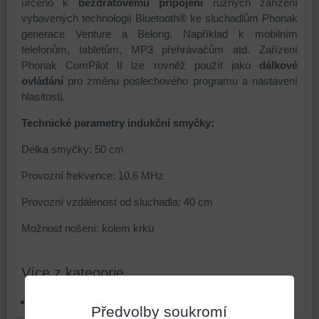
určeno k
bezdrátovému připojení
různých zařízení
vybavených technologií Bluetooth® ke sluchadlům Phonak
generace Venture a Belong. Například k mobilním
telefonům, tabletům, MP3 přehrávačům atd. Zařízení
Phonak ComPilot II lze rovněž použít jako
dálkové
ovládání
pro změnu poslechového programu a nastavení
hlasitosti.
Technické parametry indukční smyčky:
Délka smyčky: 50 cm
Provozní frekvence: 10,6 MHz
Provozní vzdálenost od sluchadla: 40 cm
Možnost nošení: kolem krku
Více z kategorie
Doplňky pro sluchadla
Předvolby soukromí