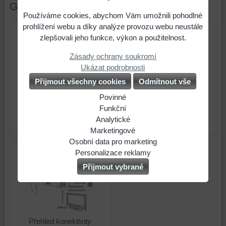
Galerie
Používáme cookies, abychom Vám umožnili pohodlné
prohlížení webu a díky analýze provozu webu neustále
zlepšovali jeho funkce, výkon a použitelnost.
Zásady ochrany soukromí
Ukázat podrobnosti
Přijmout všechny cookies
Odmítnout vše
Povinné
Naše
Funkční
webová
Můžeme
Analytické
Sada Phonak TVLink II
Phonak ComPilot II
stránka
ukládat
Použití
Marketingové
ukládá
data
analytických
Můžeme
Osobní data pro marketing
data
na
nástrojů
používat
Souhlasíte
Personalizace reklamy
na
Vašem
nám
soubory
s
Souhlasíte
Přijmout vybrané
vašem
zařízení
umožňuje
cookies
odesláním
s
zařízení
(soubory
lépe
a
osobních
personalizovanou
(cookies
cookies
porozumět
nástroje
dat
reklamou.
a
a
potřebám
třetích
souvisejících
Vice
úložiště
úložiště
našich
stran
s
info
Přehled konektivity