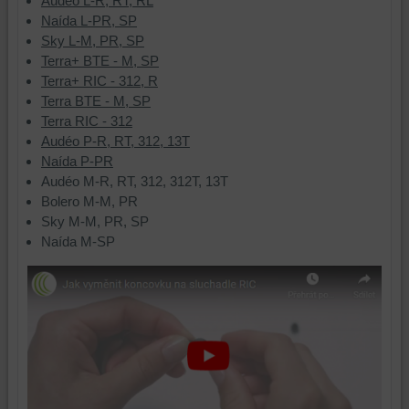
Audéo L-R, RT, RL
Naída L-PR, SP
Sky L-M, PR, SP
Terra+ BTE - M, SP
Terra+ RIC - 312, R
Terra BTE - M, SP
Terra RIC - 312
Audéo P-R, RT, 312, 13T
Naída P-PR
Audéo M-R, RT, 312, 312T, 13T
Bolero M-M, PR
Sky M-M, PR, SP
Naída M-SP