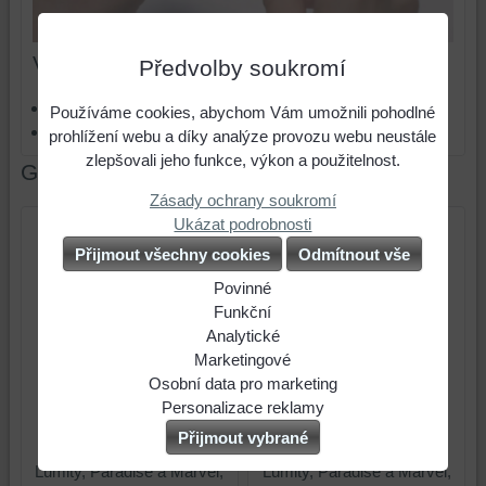
Více z kategorie
Předvolby soukromí
Čištění a údržba
Používáme cookies, abychom Vám umožnili pohodlné
Koncovky pro sluchadla
prohlížení webu a díky analýze provozu webu neustále
zlepšovali jeho funkce, výkon a použitelnost.
Galerie
Zásady ochrany soukromí
Ukázat podrobnosti
Přijmout všechny cookies
Odmítnout vše
Povinné
Naše
Funkční
webová
Můžeme
Analytické
stránka
ukládat
Použití
Marketingové
ukládá
data
analytických
Můžeme
Osobní data pro marketing
data
na
nástrojů
používat
Souhlasíte
Personalizace reklamy
Koncovka Power pro
Koncovka Power pro
na
Vašem
nám
soubory
s
Souhlasíte
Přijmout vybrané
sluchadla Phonak Infinio,
sluchadla Phonak Infinio,
vašem
zařízení
umožňuje
cookies
odesláním
s
Lumity, Paradise a Marvel,
Lumity, Paradise a Marvel,
zařízení
(soubory
lépe
a
osobních
personalizovanou