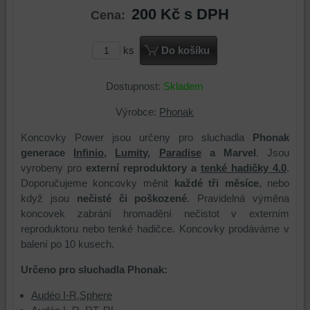
200 Kč
s DPH
Cena:
ks
Do košíku
Dostupnost:
Skladem
Výrobce:
Phonak
Koncovky Power jsou určeny pro sluchadla
Phonak
generace
Infinio
,
Lumity
,
Paradise
a Marvel
. Jsou
vyrobeny pro
externí reproduktory a
tenké hadičky 4.0
.
Doporučujeme koncovky měnit
každé tři měsíce
, nebo
když jsou
nečisté či poškozené
. Pravidelná výměna
koncovek zabrání hromadění nečistot v externím
reproduktoru nebo tenké hadičce. Koncovky prodáváme v
balení po 10 kusech.
Určeno pro sluchadla Phonak:
Audéo I-R,Sphere