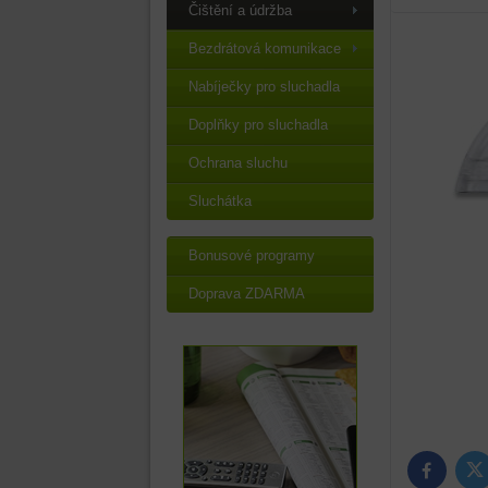
Čištění a údržba
Bezdrátová komunikace
Nabíječky pro sluchadla
Doplňky pro sluchadla
Ochrana sluchu
Sluchátka
Bonusové programy
Doprava ZDARMA
Tw
Facebook