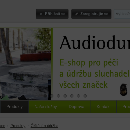
Přihlásit se
Zaregistrujte se
Produkty
Naše služby
Doprava
Kontakt
Pro
vod
Produkty
Čištění a údržba