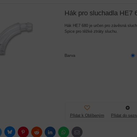
Hák pro sluchadla HE7 
Hák HE7 680 je určen pro závěsná sluc
Spice pro těžké ztráty sluchu.
Barva
Přidat k Oblíbeným
Přidat do sez
Bluesky
itter
Pinterest
Reddit
LinkedIn
WhatsApp
E-