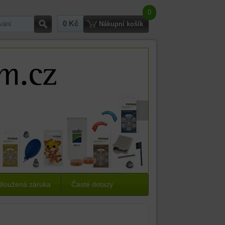
0
0 Kč
Hledat
Nákupní košík
dloužená záruka
Časté dotazy