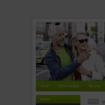
Úvod
Akční nabídka
Novinky
Baterie
Ú