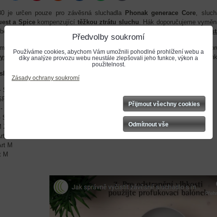
mail
0 je určen pouze pro závěsná sluchadla
Phonak generace Core
, sluch
est a Spice
kompenzující
těžkou ztrátu sluchu
. Hák doporučujeme vyměnit
obené
nasáknutím filtru
v háku vlhkostí. Hák HE7 680 je vždy nasazen na
s
Předvolby soukromí
u čištění a dezinfekci ušní tvarovky slouží
čistící tablety
. Sluchadlo dopo
Používáme cookies, abychom Vám umožnili pohodlné prohlížení webu a
ysoušecí nádobky
nebo
elektronické vysoušečky
z důvodu odstranění vlhk
díky analýze provozu webu neustále zlepšovali jeho funkce, výkon a
použitelnost.
sluchadla Phonak:
Zásady ochrany soukromí
- SP , UP
SP , UP
Přijmout všechny cookies
- M, P, SP, UP
- SP , UP
Odmítnout vše
M ZA
Art M
Art M
t M