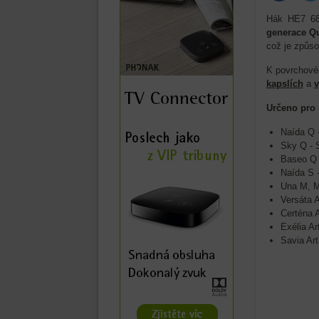
Hák HE7 68
generace Qu
což je způs
K povrchovém
kapslích
a
v
Určeno pro 
Naída Q 
Sky Q - 
Baseo Q 
Naída S 
Una M, 
Versáta 
Certéna 
Exélia Ar
Savia Art