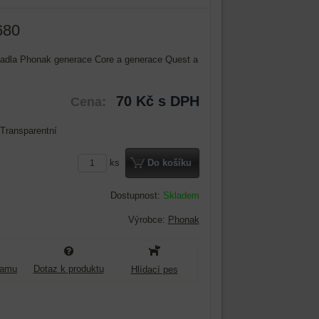
680
hadla Phonak generace Core a generace Quest a
70 Kč
s DPH
Cena:
Transparentní
ks
Do košíku
Dostupnost:
Skladem
Výrobce:
Phonak
namu
Dotaz k produktu
Hlídací pes