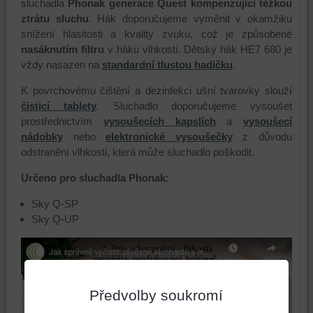
sluchadla
Phonak generace Quest kompenzující těžkou
ztrátu sluchu
. Hák doporučujeme vyměnit v okamžiku
snížení hlasitosti a kvality zvuku, což je způsobené
nasáknutím filtru
v háku vlhkostí. Dětský hák HE7 680 je
vždy nasazen na
standardní tlustou hadičku
.
K povrchovému čištění a dezinfekci ušní tvarovky slouží
čisticí tablety
. Sluchadlo doporučujeme vysoušet
prostřednictvím
vysoušecích kapslích
a
vysoušecí
nádobky
nebo
elektronické vysoušečky
z důvodu
odstranění vlhkosti, která může sluchadlo poškodit.
Určeno pro sluchadla Phonak:
Sky Q-SP
Sky Q-UP
Předvolby soukromí