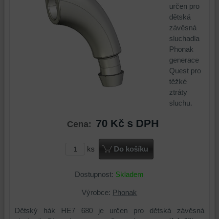
určen pro
dětská
závěsná
sluchadla
Phonak
generace
Quest pro
těžké
ztráty
sluchu.
70 Kč
s DPH
Cena:
ks
Do košíku
Dostupnost:
Skladem
Výrobce:
Phonak
Dětský hák HE7 680 je určen pro dětská závěsná