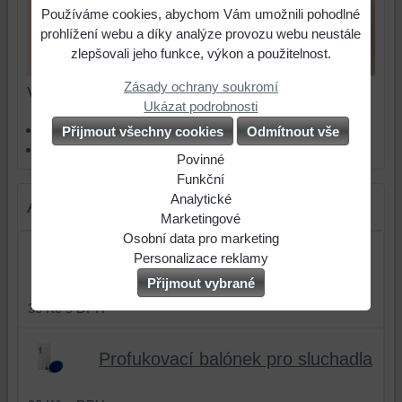
Používáme cookies, abychom Vám umožnili pohodlné
prohlížení webu a díky analýze provozu webu neustále
zlepšovali jeho funkce, výkon a použitelnost.
Zásady ochrany soukromí
Více z kategorie
Ukázat podrobnosti
Čištění a údržba
Přijmout všechny cookies
Odmítnout vše
Háky pro sluchadla
Povinné
Naše
Funkční
webová
Můžeme
Analytické
Alternativní produkty
stránka
ukládat
Použití
Marketingové
ukládá
data
analytických
Můžeme
Osobní data pro marketing
data
na
nástrojů
používat
Souhlasíte
Personalizace reklamy
Standardní hadička - tlustá
na
Vašem
nám
soubory
s
Souhlasíte
Přijmout vybrané
vašem
zařízení
umožňuje
cookies
odesláním
s
30 Kč
s DPH
zařízení
(soubory
lépe
a
osobních
personalizovanou
(cookies
cookies
porozumět
nástroje
dat
reklamou.
a
a
potřebám
třetích
souvisejících
Vice
Profukovací balónek pro sluchadla
úložiště
úložiště
našich
stran
s
info
prohlížeče),
prohlížeče),
návštěvníků
k
reklamou