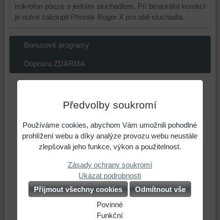
mikrofon pouze s jedním sluchadlem. Při binaurální korekci
je nutné zakoupit Phonak Roger X pro obě sluchadla.
Bonusové programy
Doprava ZDARMA
Předvolby soukromí
Používáme cookies, abychom Vám umožnili pohodlné
prohlížení webu a díky analýze provozu webu neustále
zlepšovali jeho funkce, výkon a použitelnost.
Zásady ochrany soukromí
Ukázat podrobnosti
Přijmout všechny cookies
Odmítnout vše
Povinné
Naše
Funkční