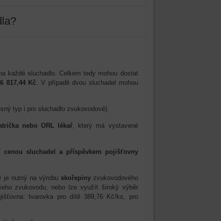
dla?
a každé sluchadlo. Celkem tedy mohou dostat
6 817,44 Kč
. V případě dvou sluchadel mohou
sný typ i pro sluchadlo zvukovodové).
atrička
nebo ORL lékař
, který má vystavené
í cenou sluchadel a příspěvkem pojišťovny
rý je nutný na výrobu
skořepiny
zvukovodového
eho zvukovodu, nebo lze využít široký výběr
išťovna: tvarovka pro dítě 389,76 Kč/ks, pro