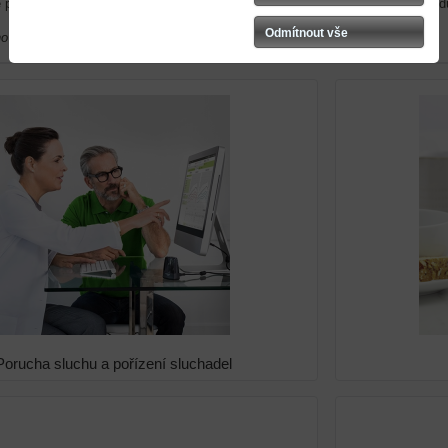
e poté nastaví speciálním softwarovým programem na základě Vašeho individ
Odmítnout vše
o k 26. 4. 2024.
Porucha sluchu a pořízení sluchadel