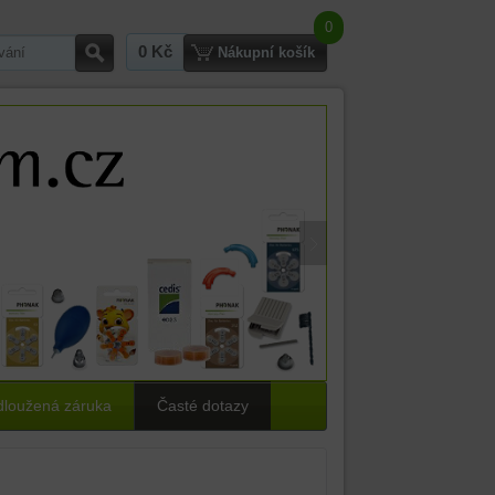
0
0 Kč
Hledat
Nákupní košík
dloužená záruka
Časté dotazy