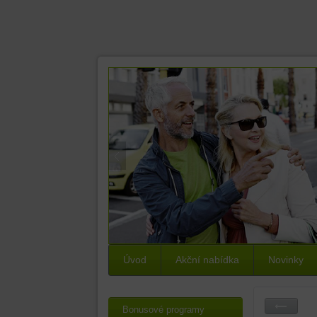
Úvod
Akční nabídka
Novinky
Bonusové programy