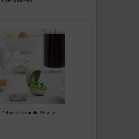
uálního
audiogramu
.
Dobíjecí sluchadla Phonak