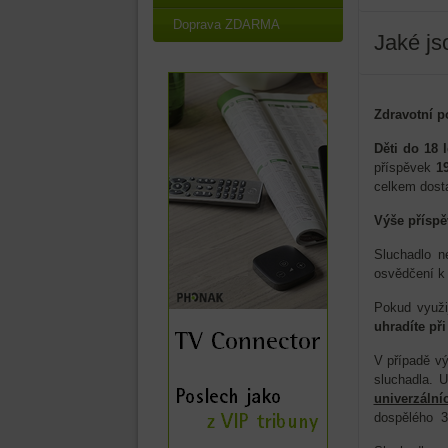
Doprava ZDARMA
Jaké js
Zdravotní po
Děti do 18 l
příspěvek
1
celkem dost
Výše příspě
Sluchadlo n
osvědčení k 
Pokud využi
uhradíte př
V případě v
sluchadla. 
univerzáln
dospělého 3