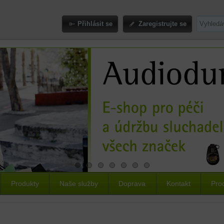
Přihlásit se
Zaregistrujte se
Produkty
Naše služby
Doprava
Kontakt
Pro