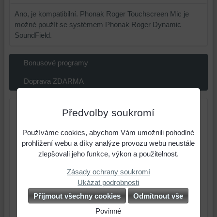
Ano, je kompatibilní. Phonak Roger Touchscreen Mic je
možné použít se systémem Phonak Roger Dynamic
SoundField.
Bonusové programy
Doprava ZDARMA
Předvolby soukromí
Používáme cookies, abychom Vám umožnili pohodlné
prohlížení webu a díky analýze provozu webu neustále
zlepšovali jeho funkce, výkon a použitelnost.
Zásady ochrany soukromí
Ukázat podrobnosti
Přijmout všechny cookies
Odmítnout vše
Povinné